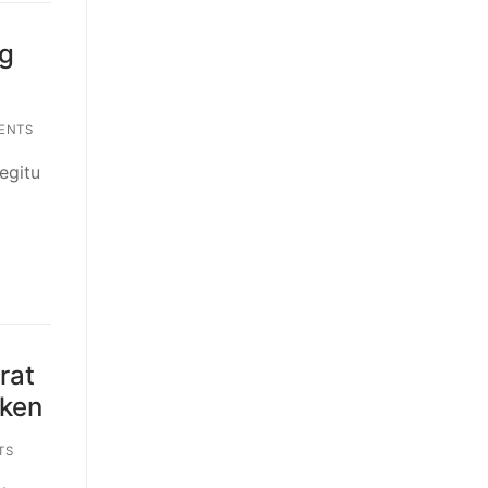
ng
ENTS
egitu
rat
cken
TS