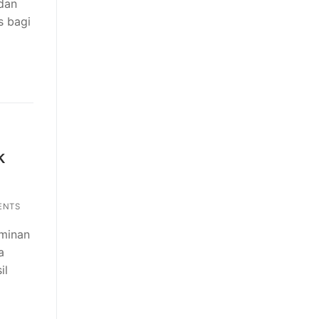
 dan
s bagi
k
ENTS
rminan
a
il